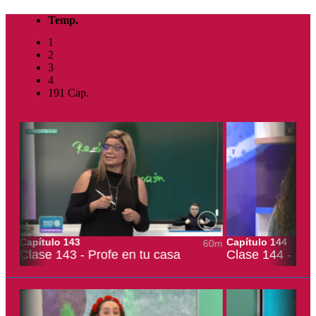
Temp.
1
2
3
4
191
Cap.
Capítulo 143
Capítulo 144
60m
60m
Clase 143 - Profe en tu casa
Clase 144 - Pro