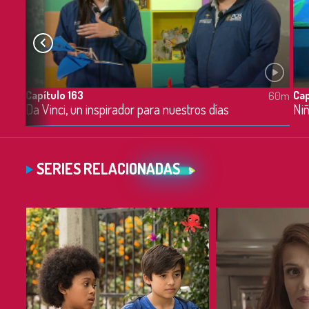
Capítulo 163
Cap
60m
60m
El hato llanero: lugar de origen de los cantos de trabajo
Da Vinci, un inspirador para nuestros días
Niñ
SERIES RELACIONADAS