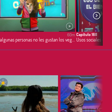
5
Capítulo 168
60m
¿Por qué a algunas personas no les gustan los vegetales? - 29/11/2021
Usos sociales de la