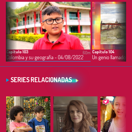
Capítulo 103
Capítulo 104
0m
60m
Colombia y su geografía - 04/08/2022
Un genio llamado V
SERIES RELACIONADAS