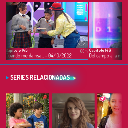
Capítulo 145
Capítulo 146
0m
60m
Cuando me da risa… - 04/10/2022
Del campo a la mes
SERIES RELACIONADAS