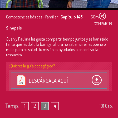
Competencias básicas - Familiar
Capítulo 145
60m
COMPARTIR
Sinopsis
Juan y Paulina les gusta compartir tiempo juntos y se han reído
tanto que les dolió la barriga, ahora no saben si reír es bueno o
malo para su salud. Tu misión es ayudarlos a encontrar la
respuesta.
¿Quieres la guía pedagógica?
DESCÁRGALA AQUÍ
Temp.
1
2
3
4
191
Cap.