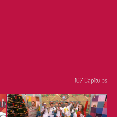
167
Capí­tulos