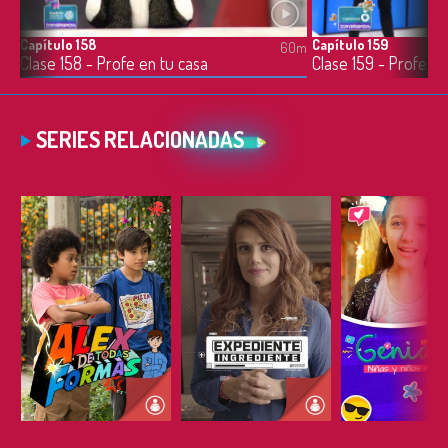
Capítulo 158
Capítulo 159
0m
60m
Clase 158 - Profe en tu casa
Clase 159 - Profe en
SERIES RELACIONADAS
ESCUCHAR
ESCUCHAR
ESCUC