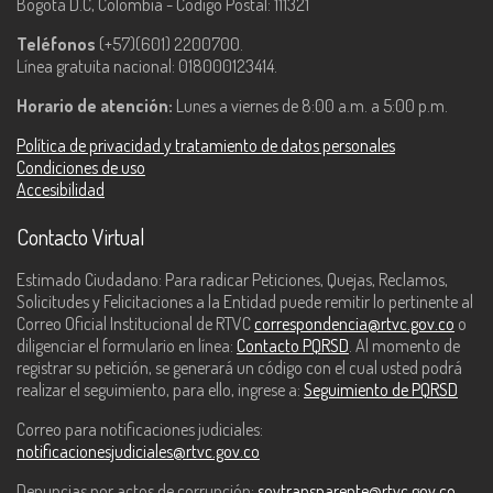
Bogotá D.C, Colombia - Código Postal: 111321
Teléfonos
(+57)(601) 2200700.
Línea gratuita nacional: 018000123414.
Horario de atención:
Lunes a viernes de 8:00 a.m. a 5:00 p.m.
Política de privacidad y tratamiento de datos personales
Condiciones de uso
Accesibilidad
Contacto Virtual
Estimado Ciudadano: Para radicar Peticiones, Quejas, Reclamos,
Solicitudes y Felicitaciones a la Entidad puede remitir lo pertinente al
Correo Oficial Institucional de RTVC
correspondencia@rtvc.gov.co
o
diligenciar el formulario en línea:
Contacto PQRSD
. Al momento de
registrar su petición, se generará un código con el cual usted podrá
realizar el seguimiento, para ello, ingrese a:
Seguimiento de PQRSD
Correo para notificaciones judiciales:
notificacionesjudiciales@rtvc.gov.co
Denuncias por actos de corrupción:
soytransparente@rtvc.gov.co