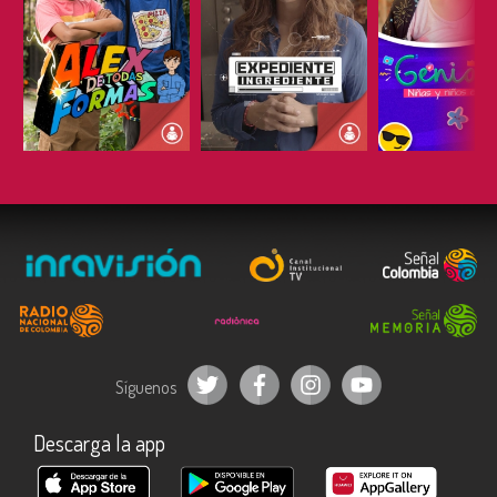
ESCUCHAR
ESCUCHAR
ESCUC
Síguenos
Descarga la app