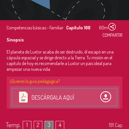
Competencias básicas - Familiar
Capítulo 100
60m
COMPARTIR
Sinopsis
El planeta de Luxtor acaba de ser destruido, él escapó en una
cápsula espacial y se dirige directo a la Tierra. Tu misión en el
capítulo de hoy es recomendarle a Luxtor un país ideal para
empezar una nueva vida.
¿Quieres la guía pedagógica?
DESCÁRGALA AQUÍ
Temp.
1
2
3
4
191
Cap.