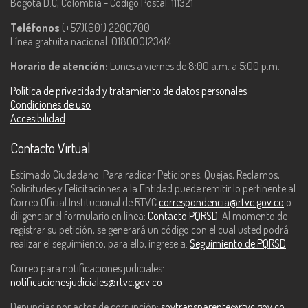
Bogotá D.C, Colombia - Código Postal: 111321
Teléfonos
(+57)(601) 2200700.
Línea gratuita nacional: 018000123414.
Horario de atención:
Lunes a viernes de 8:00 a.m. a 5:00 p.m.
Política de privacidad y tratamiento de datos personales
Condiciones de uso
Accesibilidad
Contacto Virtual
Estimado Ciudadano: Para radicar Peticiones, Quejas, Reclamos,
Solicitudes y Felicitaciones a la Entidad puede remitir lo pertinente al
Correo Oficial Institucional de RTVC
correspondencia@rtvc.gov.co
o
diligenciar el formulario en línea:
Contacto PQRSD
. Al momento de
registrar su petición, se generará un código con el cual usted podrá
realizar el seguimiento, para ello, ingrese a:
Seguimiento de PQRSD
Correo para notificaciones judiciales:
notificacionesjudiciales@rtvc.gov.co
Denuncias por actos de corrupción:
soytransparente@rtvc.gov.co