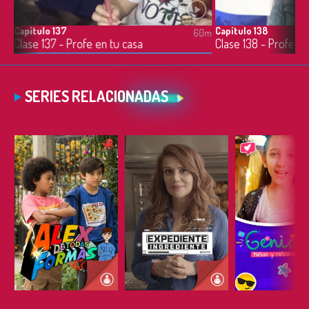
Capítulo 137
Capítulo 138
0m
60m
Clase 137 - Profe en tu casa
Clase 138 - Profe en
SERIES RELACIONADAS
ESCUCHAR
ESCUCHAR
ESCUC