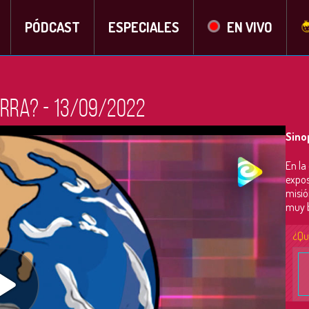
PÓDCAST
ESPECIALES
EN VIVO
erra? - 13/09/2022
Sino
En la
expos
misió
muy b
¿Qu