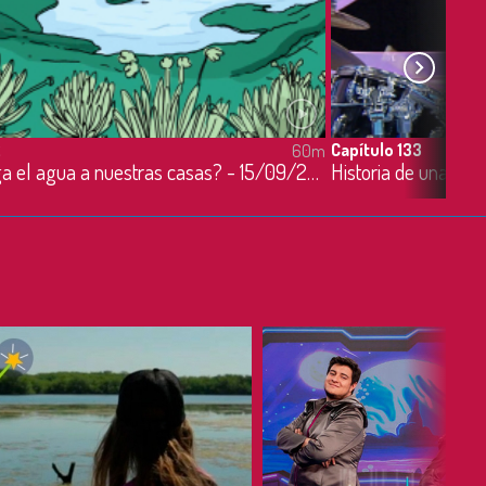
2
Capítulo 133
60m
¿Cómo llega el agua a nuestras casas? - 15/09/2022
Historia de una Na