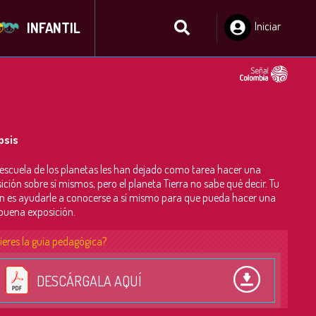
INFANTIL
Iniciar
Sesión
psis
 escuela de los planetas les han dejado como tarea hacer una
ición sobre sí mismos, pero el planeta Tierra no sabe qué decir. Tu
n es ayudarle a conocerse a sí mismo para que pueda hacer una
uena exposición.
ieres la guía pedagógica?
DESCÁRGALA AQUÍ