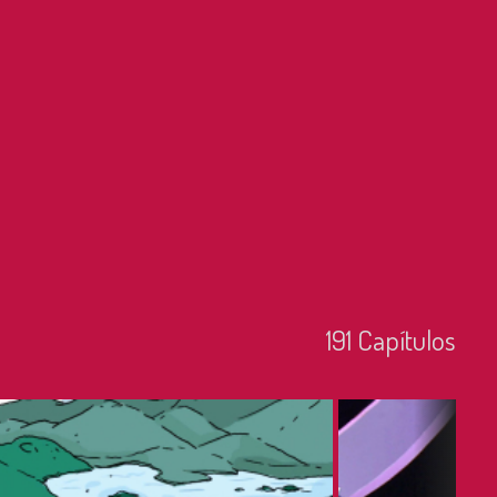
191
Capí­tulos