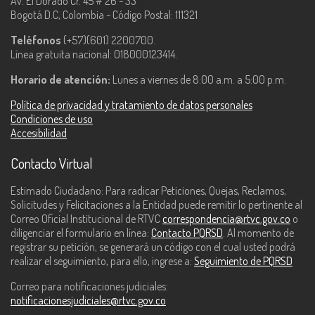
Av. El Dorado Cr. 45 # 26 - 33
Bogotá D.C, Colombia - Código Postal: 111321
Teléfonos
(+57)(601) 2200700.
Línea gratuita nacional: 018000123414.
Horario de atención:
Lunes a viernes de 8:00 a.m. a 5:00 p.m.
Política de privacidad y tratamiento de datos personales
Condiciones de uso
Accesibilidad
Contacto Virtual
Estimado Ciudadano: Para radicar Peticiones, Quejas, Reclamos,
Solicitudes y Felicitaciones a la Entidad puede remitir lo pertinente al
Correo Oficial Institucional de RTVC
correspondencia@rtvc.gov.co
o
diligenciar el formulario en línea:
Contacto PQRSD
. Al momento de
registrar su petición, se generará un código con el cual usted podrá
realizar el seguimiento, para ello, ingrese a:
Seguimiento de PQRSD
Correo para notificaciones judiciales:
notificacionesjudiciales@rtvc.gov.co