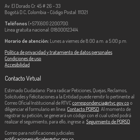
Av. El Dorado Cr. 45 # 26 - 33
Bogotá D.C, Colombia - Código Postal: 111321
Teléfonos
(+57)(601) 2200700.
Línea gratuita nacional: 018000123414.
Horario de atención:
Lunes a viernes de 8:00 a.m. a 5:00 p.m.
Política de privacidad y tratamiento de datos personales
Condiciones de uso
Accesibilidad
Contacto Virtual
Estimado Ciudadano: Para radicar Peticiones, Quejas, Reclamos,
Solicitudes y Felicitaciones a la Entidad puede remitir lo pertinente al
Correo Oficial Institucional de RTVC
correspondencia@rtvc.gov.co
o
diligenciar el formulario en línea:
Contacto PQRSD
. Al momento de
registrar su petición, se generará un código con el cual usted podrá
realizar el seguimiento, para ello, ingrese a:
Seguimiento de PQRSD
Correo para notificaciones judiciales:
notificacionesjudiciales@rtvc.gov.co