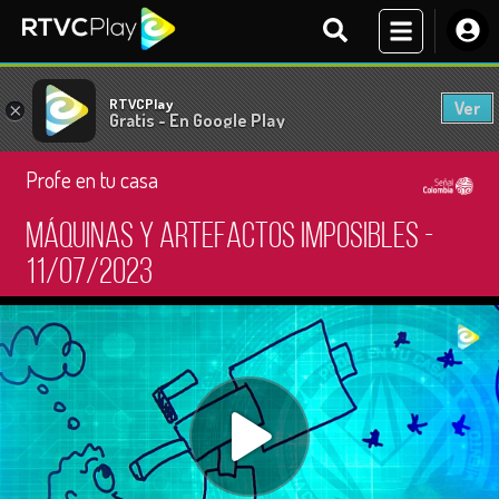
RTVCPlay
Ver
×
Gratis - En Google Play
Profe en tu casa
Máquinas y artefactos imposibles -
11/07/2023