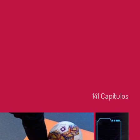
141
Capí­tulos