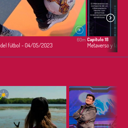
Capítulo 18
60m
o del fútbol - 04/05/2023
Metaverso y las T