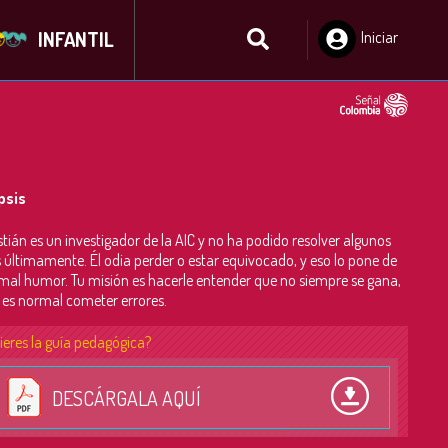
INFANTIL
Iniciar
Sesión
psis
tián es un investigador de la AIC y no ha podido resolver algunos
 últimamente. Él odia perder o estar equivocado, y eso lo pone de
al humor. Tu misión es hacerle entender que no siempre se gana,
 es normal cometer errores.
ieres la guía pedagógica?
DESCÁRGALA AQUÍ