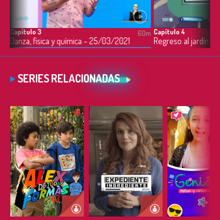
Capítulo 3
Capítulo 4
0m
60m
Danza, física y química - 25/03/2021
Regreso al jardín -
SERIES RELACIONADAS
ESCUCHAR
ESCUCHAR
ESCUC