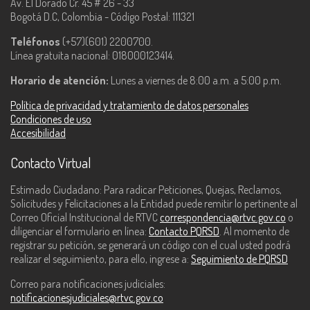
Av. El Dorado Cr. 45 # 26 - 33
Bogotá D.C, Colombia - Código Postal: 111321
Teléfonos
(+57)(601) 2200700.
Línea gratuita nacional: 018000123414.
Horario de atención:
Lunes a viernes de 8:00 a.m. a 5:00 p.m.
Política de privacidad y tratamiento de datos personales
Condiciones de uso
Accesibilidad
Contacto Virtual
Estimado Ciudadano: Para radicar Peticiones, Quejas, Reclamos,
Solicitudes y Felicitaciones a la Entidad puede remitir lo pertinente al
Correo Oficial Institucional de RTVC
correspondencia@rtvc.gov.co
o
diligenciar el formulario en línea:
Contacto PQRSD
. Al momento de
registrar su petición, se generará un código con el cual usted podrá
realizar el seguimiento, para ello, ingrese a:
Seguimiento de PQRSD
Correo para notificaciones judiciales:
notificacionesjudiciales@rtvc.gov.co