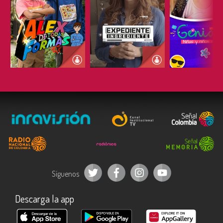
ESCUCHAR
ESCUCHAR
ESCUC
Síguenos
Descarga la app