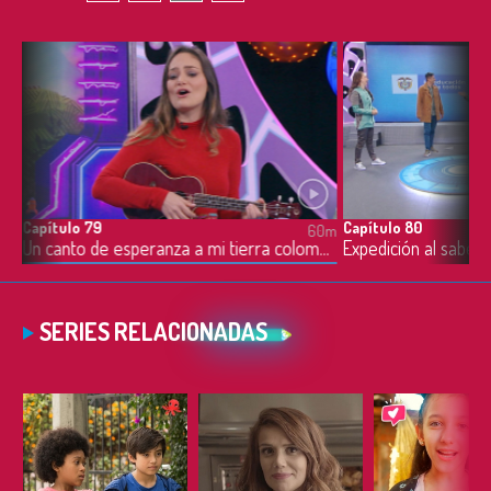
Capítulo 79
Capítulo 80
0m
60m
Un canto de esperanza a mi tierra colombiana - 29/06/2022
Expedición al sabe
SERIES RELACIONADAS