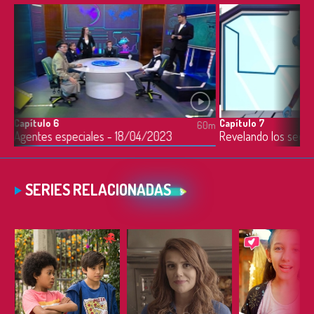
Capítulo 6
Capítulo 7
0m
60m
Agentes especiales - 18/04/2023
SERIES RELACIONADAS