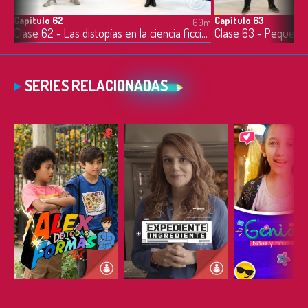
Capítulo 62
Capítulo 63
0m
60m
lase 61 - Patrones, regularidades y criptografía
Clase 62 - Las distopías en la ciencia ficción
SERIES RELACIONADAS
ESCUCHAR
ESCUCHAR
ESCUC