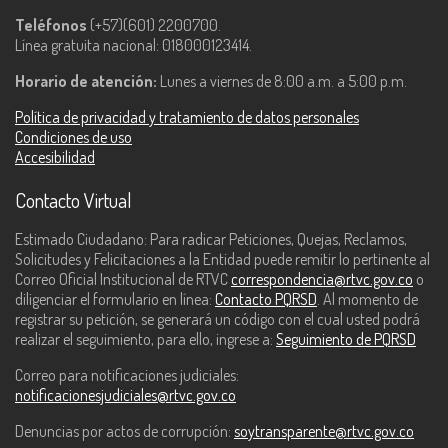
Teléfonos
(+57)(601) 2200700.
Línea gratuita nacional: 018000123414.
Horario de atención:
Lunes a viernes de 8:00 a.m. a 5:00 p.m.
Política de privacidad y tratamiento de datos personales
Condiciones de uso
Accesibilidad
Contacto Virtual
Estimado Ciudadano: Para radicar Peticiones, Quejas, Reclamos,
Solicitudes y Felicitaciones a la Entidad puede remitir lo pertinente al
Correo Oficial Institucional de RTVC
correspondencia@rtvc.gov.co
o
diligenciar el formulario en línea:
Contacto PQRSD
. Al momento de
registrar su petición, se generará un código con el cual usted podrá
realizar el seguimiento, para ello, ingrese a:
Seguimiento de PQRSD
Correo para notificaciones judiciales:
notificacionesjudiciales@rtvc.gov.co
Denuncias por actos de corrupción:
soytransparente@rtvc.gov.co