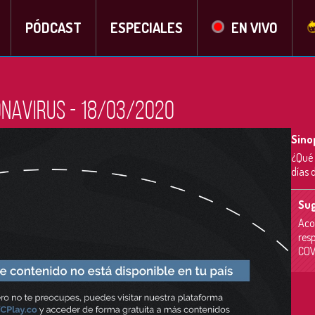
PÓDCAST
ESPECIALES
EN VIVO
onavirus - 18/03/2020
Sino
¿Qué 
días 
Sug
Aco
res
COV