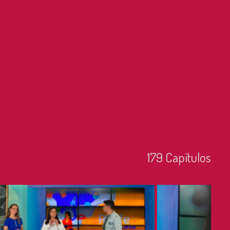
179
Capí­tulos