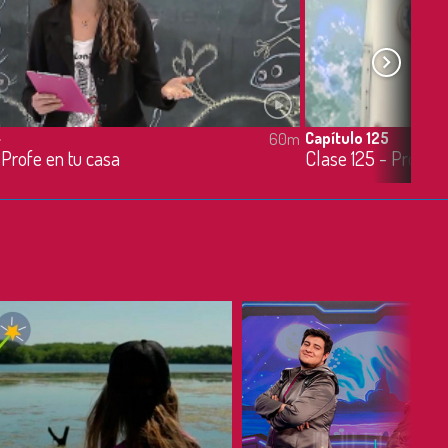
4
Capítulo 125
60m
 Profe en tu casa
Clase 125 - Profe e