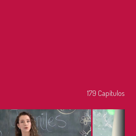
179
Capí­tulos