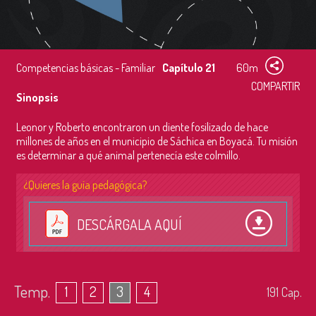
Competencias básicas - Familiar
Capítulo 21
60m
COMPARTIR
Sinopsis
Leonor y Roberto encontraron un diente fosilizado de hace
millones de años en el municipio de Sáchica en Boyacá. Tu misión
es determinar a qué animal pertenecía este colmillo.
¿Quieres la guía pedagógica?
DESCÁRGALA AQUÍ
Temp.
1
2
3
4
191
Cap.