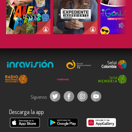
ESCUCHAR
ESCUCHAR
ESCUC
Síguenos
Descarga la app