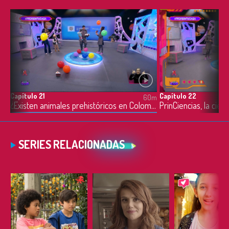
Capítulo 21
Capítulo 22
0m
60m
22
¿Existen animales prehistóricos en Colombia? - 29/03/2022
SERIES RELACIONADAS