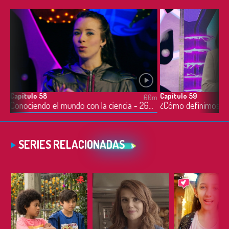
Capítulo 58
Capítulo 59
0m
60m
Escritura musical – jugamos, escribimos, tocamos, creamos - 25/05/2022
Conociendo el mundo con la ciencia - 26/05/2022
SERIES RELACIONADAS