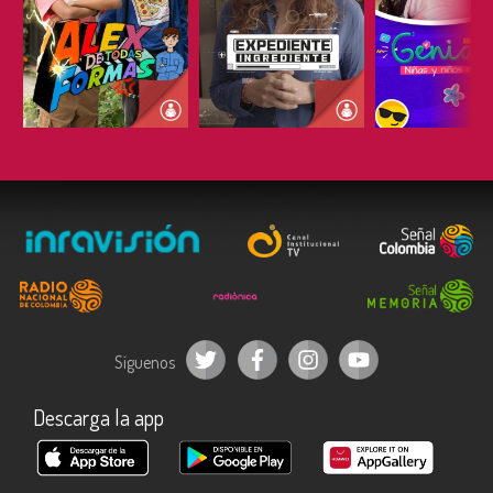
ESCUCHAR
ESCUCHAR
ESCUC
Síguenos
Descarga la app