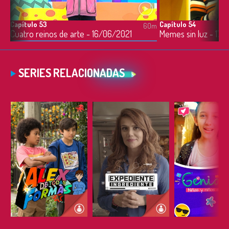
Capítulo 53
Capítulo 54
0m
60m
os de las arañas? - 15/06/2021
Cuatro reinos de arte - 16/06/2021
Memes sin luz - 17/
SERIES RELACIONADAS
ESCUCHAR
ESCUCHAR
ESCUC