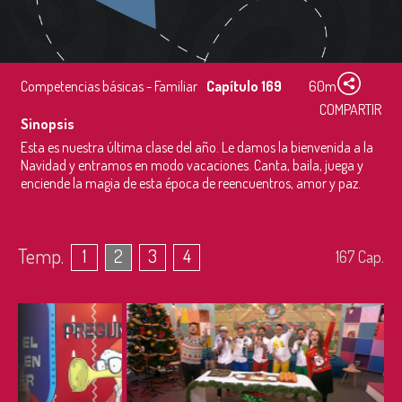
Competencias básicas - Familiar
Capítulo 169
60m
COMPARTIR
Sinopsis
Esta es nuestra última clase del año. Le damos la bienvenida a la
Navidad y entramos en modo vacaciones. Canta, baila, juega y
enciende la magia de esta época de reencuentros, amor y paz.
Temp.
1
2
3
4
167
Cap.