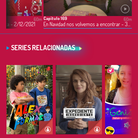
Capítulo 169
60m
60m
icleta - 2/12/2021
En Navidad nos volvemos a encontrar - 3/12/2021
SERIES RELACIONADAS
ESCUCHAR
ESCUCHAR
ESCUC