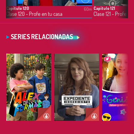
Capítulo 120
Capítulo 121
0m
60m
Clase 120 - Profe en tu casa
Clase 121 - Profe en
SERIES RELACIONADAS
ESCUCHAR
ESCUCHAR
ESCUC