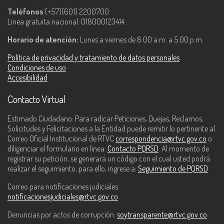
Teléfonos
(+57)(601) 2200700.
Línea gratuita nacional: 018000123414.
Horario de atención:
Lunes a viernes de 8:00 a.m. a 5:00 p.m.
Política de privacidad y tratamiento de datos personales
Condiciones de uso
Accesibilidad
Contacto Virtual
Estimado Ciudadano: Para radicar Peticiones, Quejas, Reclamos,
Solicitudes y Felicitaciones a la Entidad puede remitir lo pertinente al
Correo Oficial Institucional de RTVC
correspondencia@rtvc.gov.co
o
diligenciar el formulario en línea:
Contacto PQRSD
. Al momento de
registrar su petición, se generará un código con el cual usted podrá
realizar el seguimiento, para ello, ingrese a:
Seguimiento de PQRSD
Correo para notificaciones judiciales:
notificacionesjudiciales@rtvc.gov.co
Denuncias por actos de corrupción:
soytransparente@rtvc.gov.co