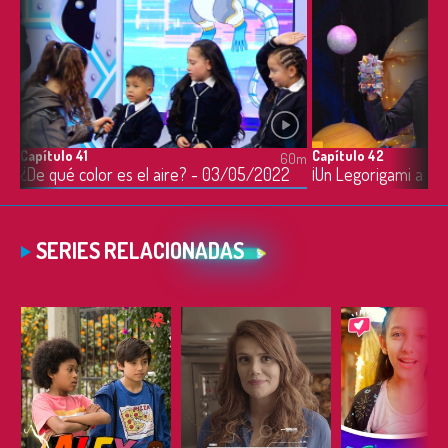
Capítulo 41
Capítulo 42
0m
60m
2
¿De qué color es el aire? - 03/05/2022
¡Un Legorigami a Co
SERIES RELACIONADAS