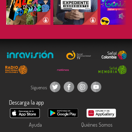
ESCUCHAR
ESCUCHAR
ESCUC
Síguenos
Descarga la app
Ayuda
Quiénes Somos