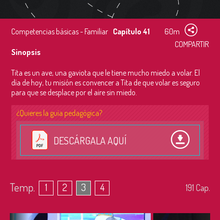
Competencias básicas - Familiar
Capítulo 41
60m
COMPARTIR
Sinopsis
Tita es un ave, una gaviota que le tiene mucho miedo a volar. El
día de hoy, tu misión es convencer a Tita de que volar es seguro
para que se desplace por el aire sin miedo.
¿Quieres la guía pedagógica?
DESCÁRGALA AQUÍ
Temp.
1
2
3
4
191
Cap.