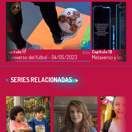
Capítulo 17
Capítulo 18
0m
60m
La comunicación y la libertad de expresión - 03/05/2023
El universo del fútbol - 04/05/2023
Metaverso y las TI
SERIES RELACIONADAS