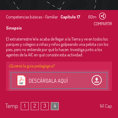
Competencias básicas - Familiar
Capítulo 17
60m
COMPARTIR
Sinopsis
El extraterrestre Wix acaba de llegar a la Tierra y ve en todos los
parques y colegios a niñas y niños golpeando una pelota con los
pies, pero no entiende por qué lo hacen. Investiga junto a los
agentes de la AIC en qué consiste esta actividad.
¿Quieres la guía pedagógica?
DESCÁRGALA AQUÍ
Temp.
1
2
3
4
141
Cap.