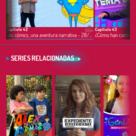
Capítulo 42
Capítulo 43
0m
60m
Deporte y arte, analogía y conjunción - 27/05/2021
Los cómics, una aventura narrativa - 28/05/2021
SERIES RELACIONADAS