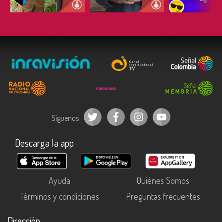
ESCUCHAR
ESCUCHAR
ESCUC
Síguenos
Descarga la app
Ayuda
Quiénes Somos
Términos y condiciones
Preguntas frecuentes
Dirección