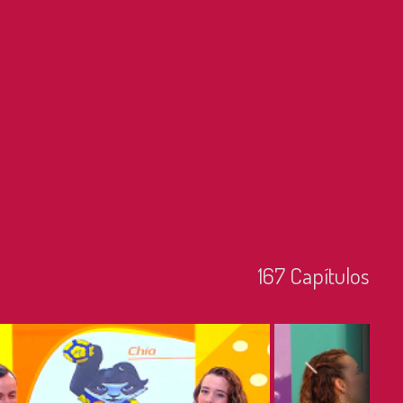
167
Capí­tulos