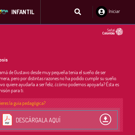
INFANTIL
Iniciar
Sesión
psis
má de Gustavo desde muy pequeña tenía el sueño de ser
mera, pero por distintas razones no ha podido cumplir su sueño.
vo quiere ayudarla a ser feliz, ¿cómo podemos apoyarla? Ésta es
isión para ti.
ieres la guía pedagógica?
DESCÁRGALA AQUÍ