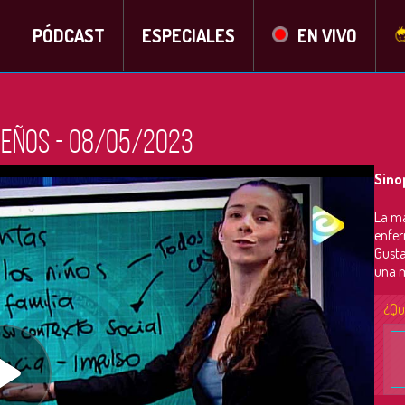
PÓDCAST
ESPECIALES
EN VIVO
eños - 08/05/2023
Sino
La ma
enfer
Gusta
una m
¿Qu