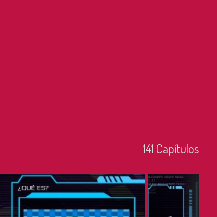
141
Capí­tulos