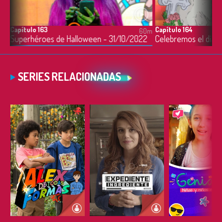
Capítulo 163
Capítulo 164
0m
60m
Superhéroes de Halloween - 31/10/2022
SERIES RELACIONADAS
ESCUCHAR
ESCUCHAR
ESCUC