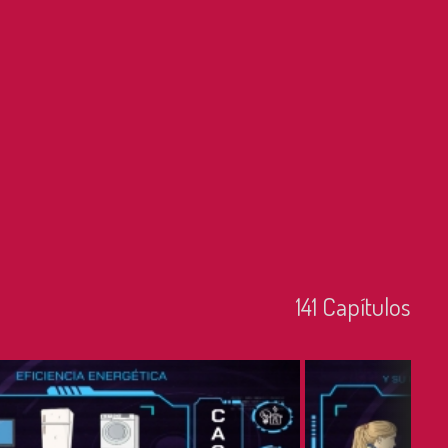
141
Capí­tulos