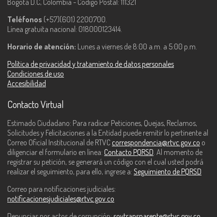
Bogotá D.C, Colombia - Código Postal: 111321
Teléfonos
(+57)(601) 2200700.
Línea gratuita nacional: 018000123414.
Horario de atención:
Lunes a viernes de 8:00 a.m. a 5:00 p.m.
Política de privacidad y tratamiento de datos personales
Condiciones de uso
Accesibilidad
Contacto Virtual
Estimado Ciudadano: Para radicar Peticiones, Quejas, Reclamos,
Solicitudes y Felicitaciones a la Entidad puede remitir lo pertinente al
Correo Oficial Institucional de RTVC
correspondencia@rtvc.gov.co
o
diligenciar el formulario en línea:
Contacto PQRSD
. Al momento de
registrar su petición, se generará un código con el cual usted podrá
realizar el seguimiento, para ello, ingrese a:
Seguimiento de PQRSD
Correo para notificaciones judiciales:
notificacionesjudiciales@rtvc.gov.co
Denuncias por actos de corrupción:
soytransparente@rtvc.gov.co