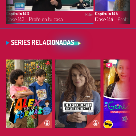
Capítulo 143
Capítulo 144
0m
60m
Clase 143 - Profe en tu casa
Clase 144 - Profe en
SERIES RELACIONADAS
ESCUCHAR
ESCUCHAR
ESCUC