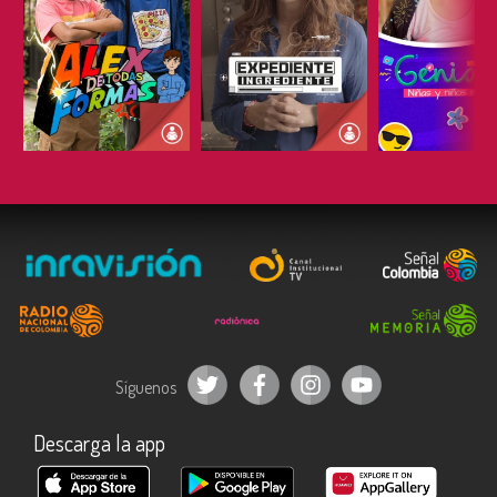
ESCUCHAR
ESCUCHAR
ESCUC
Síguenos
Descarga la app