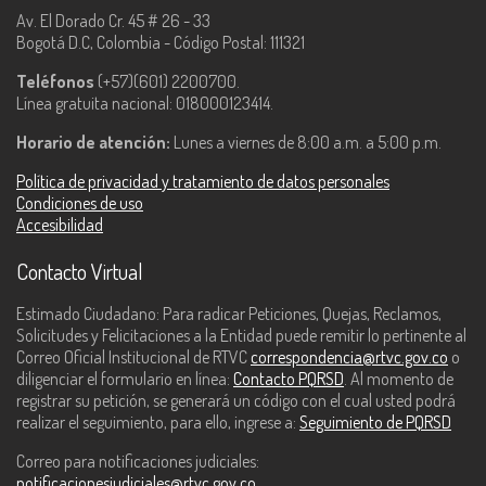
Av. El Dorado Cr. 45 # 26 - 33
Bogotá D.C, Colombia - Código Postal: 111321
Teléfonos
(+57)(601) 2200700.
Línea gratuita nacional: 018000123414.
Horario de atención:
Lunes a viernes de 8:00 a.m. a 5:00 p.m.
Política de privacidad y tratamiento de datos personales
Condiciones de uso
Accesibilidad
Contacto Virtual
Estimado Ciudadano: Para radicar Peticiones, Quejas, Reclamos,
Solicitudes y Felicitaciones a la Entidad puede remitir lo pertinente al
Correo Oficial Institucional de RTVC
correspondencia@rtvc.gov.co
o
diligenciar el formulario en línea:
Contacto PQRSD
. Al momento de
registrar su petición, se generará un código con el cual usted podrá
realizar el seguimiento, para ello, ingrese a:
Seguimiento de PQRSD
Correo para notificaciones judiciales:
notificacionesjudiciales@rtvc.gov.co