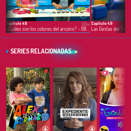
Capítulo 48
Capítulo 49
0m
60m
Uso pedagógico de materiales - 04/06/2021
¿Cuáles son los colores del arcoíris? - 08/06/2021
Las Gestas del Tie
SERIES RELACIONADAS
ESCUCHAR
ESCUCHAR
ESCUC