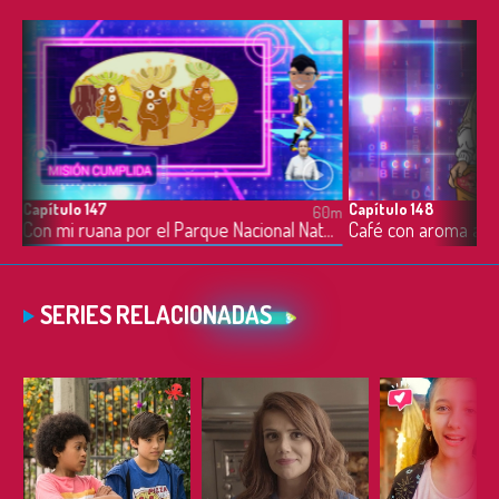
Capítulo 147
Capítulo 148
0m
60m
Con mi ruana por el Parque Nacional Natural Pisba - 06/10/2022
Café con aroma a C
SERIES RELACIONADAS