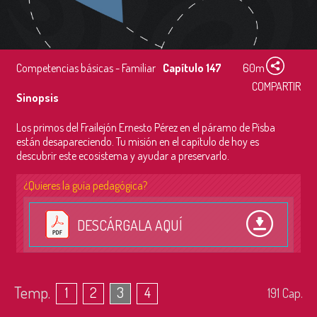
Competencias básicas - Familiar
Capítulo 147
60m
COMPARTIR
Sinopsis
Los primos del Frailejón Ernesto Pérez en el páramo de Pisba
están desapareciendo. Tu misión en el capítulo de hoy es
descubrir este ecosistema y ayudar a preservarlo.
¿Quieres la guía pedagógica?
DESCÁRGALA AQUÍ
Temp.
1
2
3
4
191
Cap.