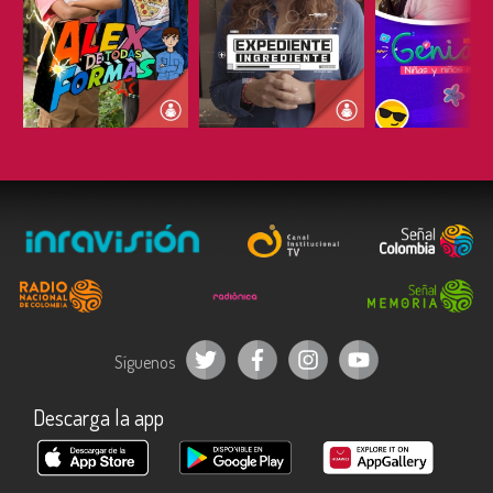
ESCUCHAR
ESCUCHAR
ESCUC
Síguenos
Descarga la app