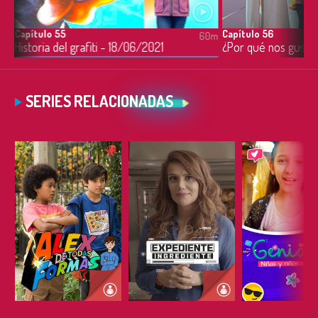
Capítulo 55
Capítulo 56
0m
60m
Historia del grafiti - 18/06/2021
SERIES RELACIONADAS
ESCUCHAR
ESCUCHAR
ESCUC