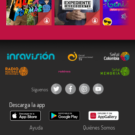
ESCUCHAR
ESCUCHAR
ESCUC
Síguenos
Descarga la app
Ayuda
Quiénes Somos