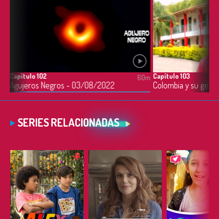
Capítulo 102
Capítulo 103
0m
60m
¿Qué tienen de especial las abejas? - 02/08/2022
Agujeros Negros - 03/08/2022
Colombia y su geog
SERIES RELACIONADAS