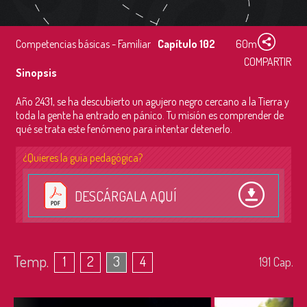
Competencias básicas - Familiar
Capítulo 102
60m
COMPARTIR
Sinopsis
Año 2431, se ha descubierto un agujero negro cercano a la Tierra y
toda la gente ha entrado en pánico. Tu misión es comprender de
qué se trata este fenómeno para intentar detenerlo.
¿Quieres la guía pedagógica?
DESCÁRGALA AQUÍ
Temp.
1
2
3
4
191
Cap.