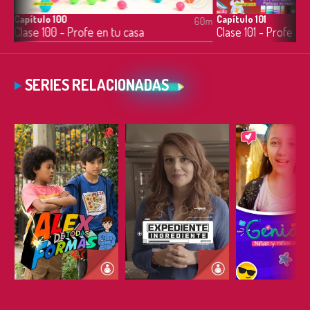
Capítulo 100
Capítulo 101
0m
60m
Clase 100 - Profe en tu casa
Clase 101 - Profe en
SERIES RELACIONADAS
ESCUCHAR
ESCUCHAR
ESCUC