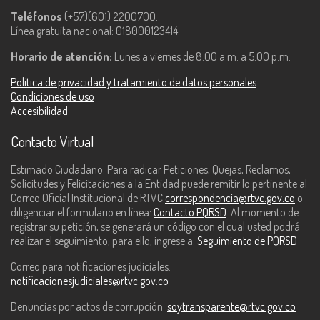
Teléfonos
(+57)(601) 2200700.
Línea gratuita nacional: 018000123414.
Horario de atención:
Lunes a viernes de 8:00 a.m. a 5:00 p.m.
Política de privacidad y tratamiento de datos personales
Condiciones de uso
Accesibilidad
Contacto Virtual
Estimado Ciudadano: Para radicar Peticiones, Quejas, Reclamos,
Solicitudes y Felicitaciones a la Entidad puede remitir lo pertinente al
Correo Oficial Institucional de RTVC
correspondencia@rtvc.gov.co
o
diligenciar el formulario en línea:
Contacto PQRSD
. Al momento de
registrar su petición, se generará un código con el cual usted podrá
realizar el seguimiento, para ello, ingrese a:
Seguimiento de PQRSD
Correo para notificaciones judiciales:
notificacionesjudiciales@rtvc.gov.co
Denuncias por actos de corrupción:
soytransparente@rtvc.gov.co