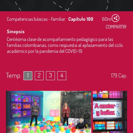
Competencias básicas - Familiar
Capítulo 100
60m
COMPARTIR
Sinopsis
Centésima clase de acompañamiento pedagógico para las
familias colombianas, como respuesta al aplazamiento del ciclo
académico por la pandemia del COVID-19.
Temp.
1
2
3
4
179
Cap.