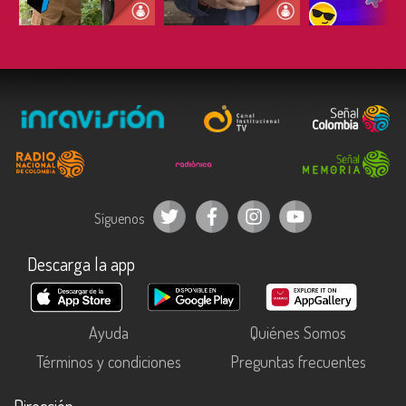
ESCUCHAR
ESCUCHAR
ESCUC
Síguenos
Descarga la app
Ayuda
Quiénes Somos
Términos y condiciones
Preguntas frecuentes