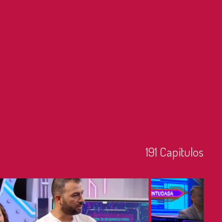
191
Capí­tulos