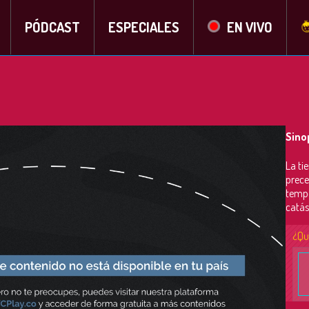
PÓDCAST
ESPECIALES
EN VIVO
Sino
La ti
prece
tempe
catás
¿Qu