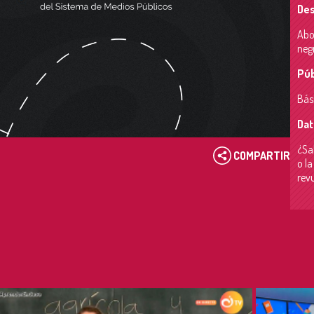
Des
Abo
neg
Púb
Bás
Dat
¿Sab
COMPARTIR
o l
rev