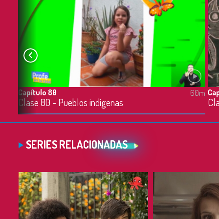
Capítulo 80
Cap
60m
60m
Clase 79 - Propiedades y características de las plantas
Clase 80 - Pueblos indígenas
Cla
SERIES RELACIONADAS