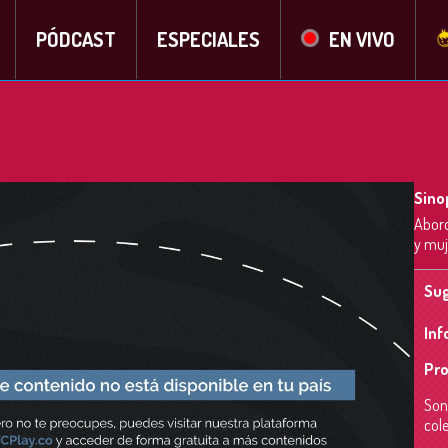
PÓDCAST
ESPECIALES
EN VIVO
Sino
Abord
y muj
Sug
Inf
Pro
Soni
cole