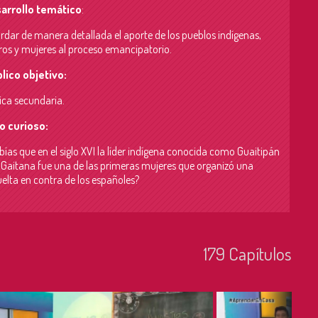
arrollo temático
:
rdar de manera detallada el aporte de los pueblos indígenas,
ros y mujeres al proceso emancipatorio.
lico objetivo:
ica secundaria.
o curioso:
ías que en el siglo XVI la líder indígena conocida como Guaitipán
a Gaitana fue una de las primeras mujeres que organizó una
uelta en contra de los españoles?
179
Capí­tulos