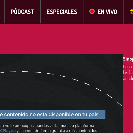
PÓDCAST
ESPECIALES
EN VIVO
Sino
Centé
las f
acadé