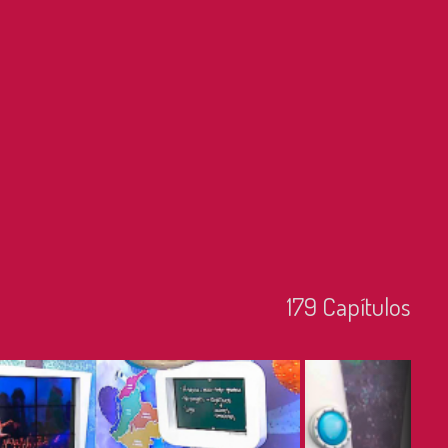
179
Capí­tulos