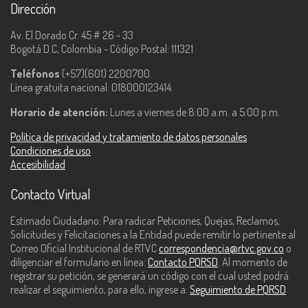
Dirección
Av. El Dorado Cr. 45 # 26 - 33
Bogotá D.C, Colombia - Código Postal: 111321
Teléfonos
(+57)(601) 2200700.
Línea gratuita nacional: 018000123414.
Horario de atención:
Lunes a viernes de 8:00 a.m. a 5:00 p.m.
Política de privacidad y tratamiento de datos personales
Condiciones de uso
Accesibilidad
Contacto Virtual
Estimado Ciudadano: Para radicar Peticiones, Quejas, Reclamos,
Solicitudes y Felicitaciones a la Entidad puede remitir lo pertinente al
Correo Oficial Institucional de RTVC
correspondencia@rtvc.gov.co
o
diligenciar el formulario en línea:
Contacto PQRSD
. Al momento de
registrar su petición, se generará un código con el cual usted podrá
realizar el seguimiento, para ello, ingrese a:
Seguimiento de PQRSD