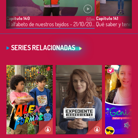
Capítulo 140
Capítulo 141
0m
60m
El alfabeto de nuestros tejidos - 21/10/2021
SERIES RELACIONADAS
ESCUCHAR
ESCUCHAR
ESCUC