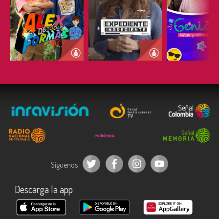
ESCUCHAR
ESCUCHAR
ESCUC
Síguenos
Descarga la app