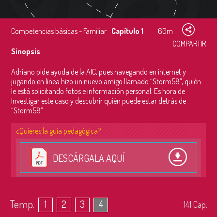
Competencias básicas - Familiar
Capítulo 1
60m
COMPARTIR
Sinopsis
Adriano pide ayuda de la AIC, pues navegando en internet y
jugando en línea hizo un nuevo amigo llamado “Storm58”, quién
le está solicitando fotos e información personal. Es hora de
Investigar este caso y descubrir quién puede estar detrás de
“Storm58”.
¿Quieres la guía pedagógica?
DESCÁRGALA AQUÍ
Temp.
1
2
3
4
141
Cap.