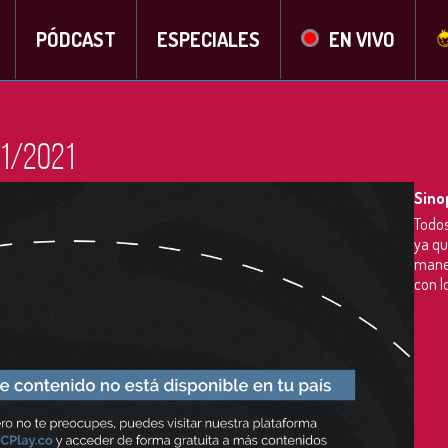
PÓDCAST
ESPECIALES
EN VIVO
11/2021
Sino
Todos
ya qu
manej
con l