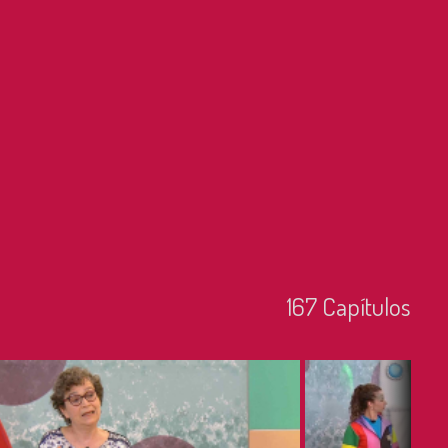
167
Capí­tulos