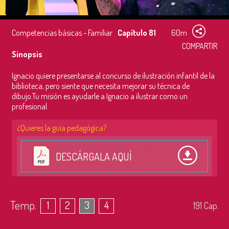
Competencias básicas - Familiar
Capítulo 81
60m
COMPARTIR
Sinopsis
Ignacio quiere presentarse al concurso de ilustración infantil de la
biblioteca, pero siente que necesita mejorar su técnica de
dibujo.Tu misión es ayudarle a Ignacio a ilustrar como un
profesional.
¿Quieres la guía pedagógica?
DESCÁRGALA AQUÍ
Temp.
1
2
3
4
191
Cap.