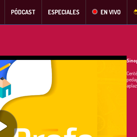
PÓDCAST
ESPECIALES
EN VIVO
Sino
Centé
pedag
aplaz