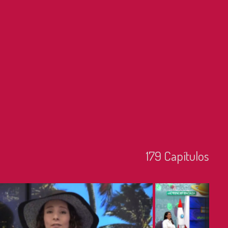
179
Capí­tulos