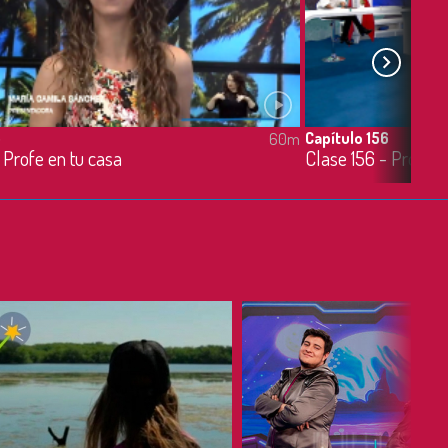
5
Capítulo 156
60m
 Profe en tu casa
Clase 156 - Profe e