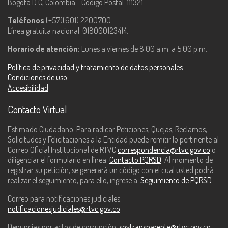
Bogotá D.C, Colombia - Código Postal: 111321
Teléfonos
(+57)(601) 2200700.
Línea gratuita nacional: 018000123414.
Horario de atención:
Lunes a viernes de 8:00 a.m. a 5:00 p.m.
Política de privacidad y tratamiento de datos personales
Condiciones de uso
Accesibilidad
Contacto Virtual
Estimado Ciudadano: Para radicar Peticiones, Quejas, Reclamos,
Solicitudes y Felicitaciones a la Entidad puede remitir lo pertinente al
Correo Oficial Institucional de RTVC
correspondencia@rtvc.gov.co
o
diligenciar el formulario en línea:
Contacto PQRSD
. Al momento de
registrar su petición, se generará un código con el cual usted podrá
realizar el seguimiento, para ello, ingrese a:
Seguimiento de PQRSD
Correo para notificaciones judiciales:
notificacionesjudiciales@rtvc.gov.co
Denuncias por actos de corrupción:
soytransparente@rtvc.gov.co