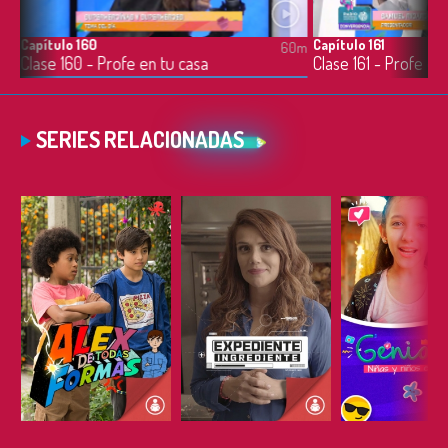
Capítulo 160
Capítulo 161
0m
60m
Clase 160 - Profe en tu casa
Clase 161 - Profe en
SERIES RELACIONADAS
ESCUCHAR
ESCUCHAR
ESCUC