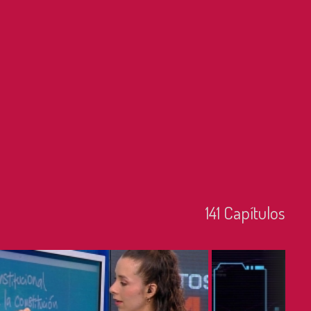
141
Capí­tulos