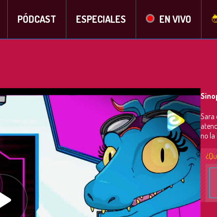
PÓDCAST
ESPECIALES
EN VIVO
Sino
Sara 
atenc
no la
¿Qu