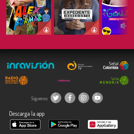
ESCUCHAR
ESCUCHAR
ESCUC
Síguenos
Descarga la app