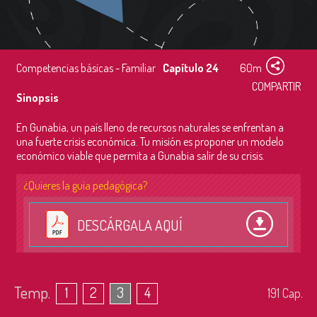
Competencias básicas - Familiar
Capítulo 24
60m
COMPARTIR
Sinopsis
En Gunabia, un país lleno de recursos naturales se enfrentan a
una fuerte crisis económica. Tu misión es proponer un modelo
económico viable que permita a Gunabia salir de su crisis.
¿Quieres la guía pedagógica?
DESCÁRGALA AQUÍ
Temp.
1
2
3
4
191
Cap.